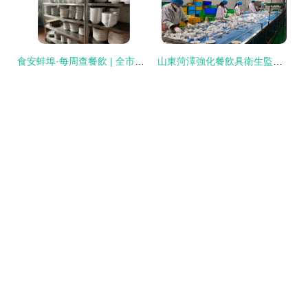
食安蚌埠·每周查餐飲 | 全市餐飲安全再升級，助力營商環境優化——走進蚌埠萬達廣場餐飲示范街區
山東菏澤強化餐飲具衛生監管，筑牢群眾用餐安全防線