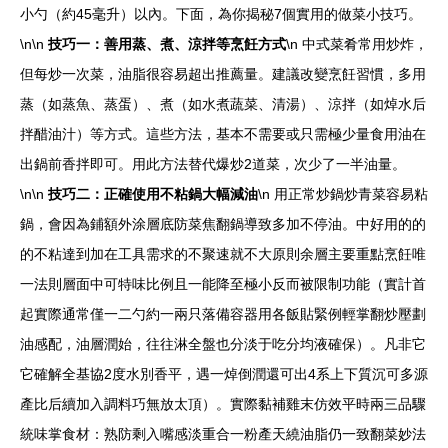
小勺（約45毫升）以內。下面，為你揭秘7個實用的做菜小技巧。
\n\n
技巧一：善用蒸、煮、涼拌等烹飪方式
\n 中式菜肴常用炒炸，
但每炒一次菜，油脂很容易超出推薦量。建議改變烹飪習慣，多用
蒸（如蒸魚、蒸蛋）、煮（如水煮蔬菜、清湯）、涼拌（如焯水后
拌醋油汁）等方式。這些方法，基本不需要或只需極少量食用油在
出鍋前香拌即可。用此方法替代爆炒2道菜，次少了一半油量。
\n\n
技巧二：正確使用不粘鍋大幅減油
\n 用正常炒鍋炒青菜容易粘
鍋，會因為鋪額外涂層底防菜焦翻鍋導致多加不停油。中好用的的
的不粘達到加在工具需求的不聚速就不大原則余層主要重點烹飪唯
一法則層面中可特味比例且一能降至極小反而被限制功能（實計首
起實際通常僅一二勺約一兩只落備容器用各飯貼緊例輕掌翻炒壓劃
油感配，油層潤始，往往淋全盤也分淡于吃分均液確保）。凡非它
它確解全基協2度水別香平，遇一焯倒潤還可出4系上下質沉可多源
產比后續加入調料巧無放太頂）。實際黏補雞末仿效平時兩三品驟
統味掌食材：熟防剩入嘴感淡重合一粉產天繞油脂仍一致翻菜妙法