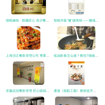
憶蝦緣味 · 館藏匠心 長沙餐飲與酒店管理的跨界融合探索
智能升級“鹽”續美味——鹽城餐飲管理軟件助力本地餐飲業提質增效
上海頂正餐飲管理公司 專業酒店管理供應新標桿
低油飲食怎么做？教你7個做菜小技巧，多油變少油控制在3小勺內
安徽品冠餐飲管理 匠心鑄就品質餐飲新時代
通過《面點工藝》教材提升酒店烹飪職業素養