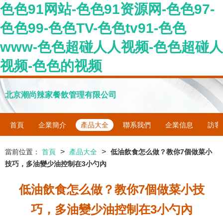
色色91网站-色色91资源网-色色97-
色色99-色色TV-色色tv91-色色
www-色色超碰人人视频-色色超碰人
视频-色色的视频
北京潮尚辣家餐飲管理有限公司
首頁
企業簡介
產品大全
聯系我們
企業信息
訪客
>
>
當前位置：
首頁
產品大全
低油飲食怎么做？教你7個做菜小
技巧，多油變少油控制在3小勺內
低油飲食怎么做？教你7個做菜小技
巧，多油變少油控制在3小勺內